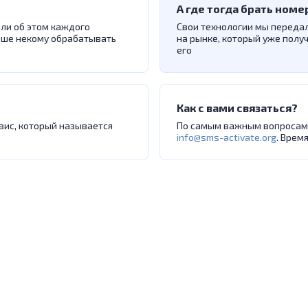
А где тогда брать номе
ли об этом каждого
Свои технологии мы переда
льше некому обрабатывать
на рынке, который уже полу
его
Как с вами связаться?
вис, который называется
По самым важным вопросам 
info@sms-activate.org
. Врем