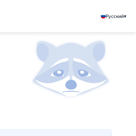
▾
Русский