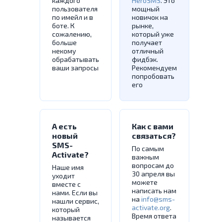
каждого
HeroSMS
. Это
пользователя
мощный
по имейл и в
новичок на
боте. К
рынке,
сожалению,
который уже
больше
получает
некому
отличный
обрабатывать
фидбэк.
ваши запросы
Рекомендуем
попробовать
его
А есть
Как с вами
новый
связаться?
SMS-
По самым
Activate?
важным
вопросам до
Наше имя
30 апреля вы
уходит
можете
вместе с
написать нам
нами. Если вы
на
info@sms-
нашли сервис,
activate.org
.
который
Время ответа
называется