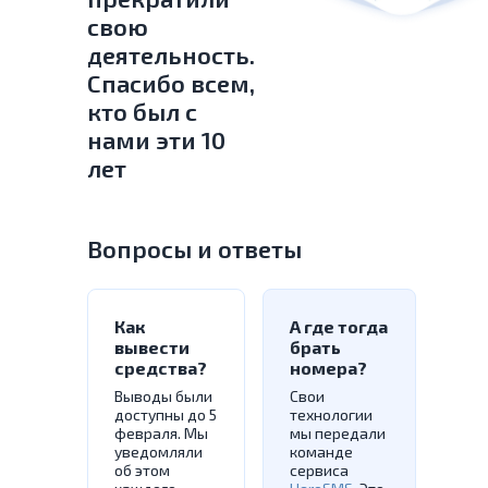
свою
деятельность.
Спасибо всем,
кто был с
нами эти 10
лет
Вопросы и ответы
Как
А где тогда
вывести
брать
средства?
номера?
Выводы были
Свои
доступны до 5
технологии
февраля. Мы
мы передали
уведомляли
команде
об этом
сервиса