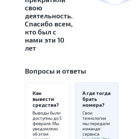
свою
деятельность.
Спасибо всем,
кто был с
нами эти 10
лет
Вопросы и ответы
Как
А где тогда
вывести
брать
средства?
номера?
Выводы были
Свои
доступны до 5
технологии
февраля. Мы
мы передали
уведомляли
команде
об этом
сервиса