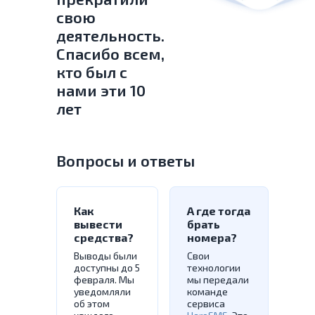
свою
деятельность.
Спасибо всем,
кто был с
нами эти 10
лет
Вопросы и ответы
Как
А где тогда
вывести
брать
средства?
номера?
Выводы были
Свои
доступны до 5
технологии
февраля. Мы
мы передали
уведомляли
команде
об этом
сервиса