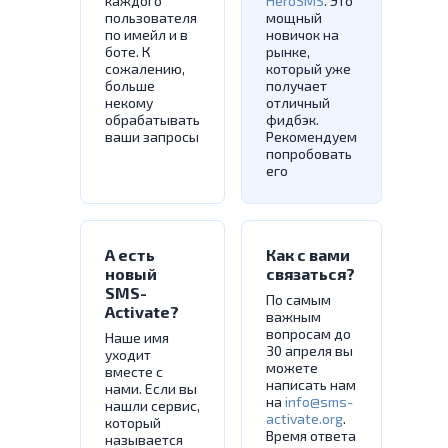
каждого
HeroSMS
. Это
пользователя
мощный
по имейл и в
новичок на
боте. К
рынке,
сожалению,
который уже
больше
получает
некому
отличный
обрабатывать
фидбэк.
ваши запросы
Рекомендуем
попробовать
его
А есть
Как с вами
новый
связаться?
SMS-
По самым
Activate?
важным
вопросам до
Наше имя
30 апреля вы
уходит
можете
вместе с
написать нам
нами. Если вы
на
info@sms-
нашли сервис,
activate.org
.
который
Время ответа
называется