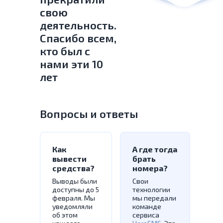
свою
деятельность.
Спасибо всем,
кто был с
нами эти 10
лет
Вопросы и ответы
Как
А где тогда
вывести
брать
средства?
номера?
Выводы были
Свои
доступны до 5
технологии
февраля. Мы
мы передали
уведомляли
команде
об этом
сервиса