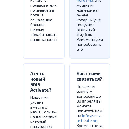
каждого
HeroSMS
. Это
пользователя
мощный
по имейл и в
новичок на
боте. К
рынке,
сожалению,
который уже
больше
получает
некому
отличный
обрабатывать
фидбэк.
ваши запросы
Рекомендуем
попробовать
его
А есть
Как с вами
новый
связаться?
SMS-
По самым
Activate?
важным
вопросам до
Наше имя
30 апреля вы
уходит
можете
вместе с
написать нам
нами. Если вы
на
info@sms-
нашли сервис,
activate.org
.
который
Время ответа
называется