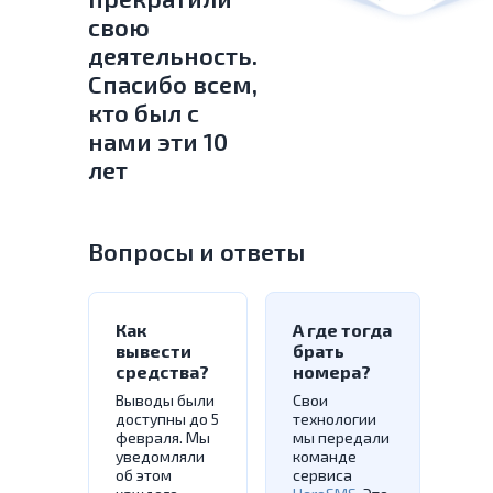
свою
деятельность.
Спасибо всем,
кто был с
нами эти 10
лет
Вопросы и ответы
Как
А где тогда
вывести
брать
средства?
номера?
Выводы были
Свои
доступны до 5
технологии
февраля. Мы
мы передали
уведомляли
команде
об этом
сервиса