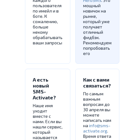
каждого
HeroSMS
. Это
пользователя
мощный
по имейл и в
новичок на
боте. К
рынке,
сожалению,
который уже
больше
получает
некому
отличный
обрабатывать
фидбэк.
ваши запросы
Рекомендуем
попробовать
его
А есть
Как с вами
новый
связаться?
SMS-
По самым
Activate?
важным
вопросам до
Наше имя
30 апреля вы
уходит
можете
вместе с
написать нам
нами. Если вы
на
info@sms-
нашли сервис,
activate.org
.
который
Время ответа
называется