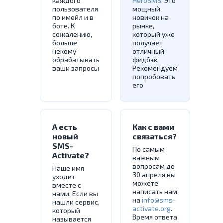
каждого
HeroSMS
. Это
пользователя
мощный
по имейл и в
новичок на
боте. К
рынке,
сожалению,
который уже
больше
получает
некому
отличный
обрабатывать
фидбэк.
ваши запросы
Рекомендуем
попробовать
его
А есть
Как с вами
новый
связаться?
SMS-
По самым
Activate?
важным
вопросам до
Наше имя
30 апреля вы
уходит
можете
вместе с
написать нам
нами. Если вы
на
info@sms-
нашли сервис,
activate.org
.
который
Время ответа
называется