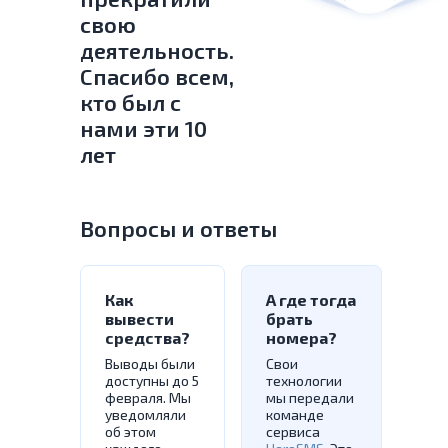
свою
деятельность.
Спасибо всем,
кто был с
нами эти 10
лет
Вопросы и ответы
Как
А где тогда
вывести
брать
средства?
номера?
Выводы были
Свои
доступны до 5
технологии
февраля. Мы
мы передали
уведомляли
команде
об этом
сервиса